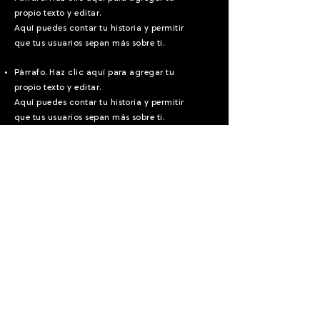
propio texto y editar.
Aquí puedes contar tu historia y permitir
que tus usuarios sepan más sobre ti.
Párrafo. Haz clic aquí para agregar tu
propio texto y editar.
Aquí puedes contar tu historia y permitir
que tus usuarios sepan más sobre ti.
Párrafo. Haz clic aquí para agregar tu
propio texto y editar. Es fácil. Haz clic en
"Editar texto" o doble clic aquí para
agregar tu contenido y cambiar la fuente.
Aplica ahora