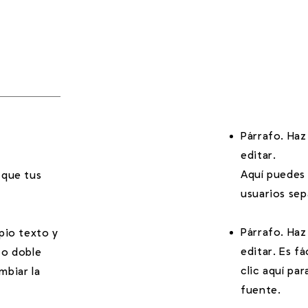
Párrafo. Haz
editar.
Aquí puedes 
 que tus
usuarios sep
Párrafo. Haz
opio texto y
editar. Es fá
" o doble
clic aquí pa
mbiar la
fuente.