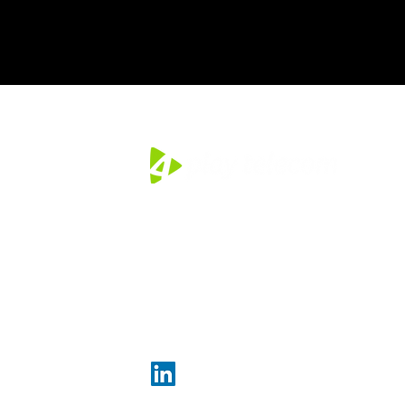
Tel: +52
55 4040 7701
Email:
info@playtelecom.com
Montes Urales 754, piso 6
11000, CDMX, México