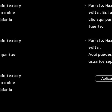
Párrafo. Haz
opio texto y
editar. Es f
" o doble
clic aquí pa
biar la
fuente.
Párrafo. Haz
opio texto y
editar.
Aquí puedes 
 que tus
usuarios se
opio texto y
Aplic
" o doble
biar la